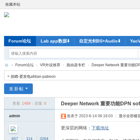
收藏本站
Forum论坛
Lab app数据⬇️
自定光剑BS+Audio⬇️
Ya
»
Forum论坛
›
VR外设推荐
›
路由器专栏
›
Deeper Network 重要功能DP
ya
捐赠-爱发电afdian-patreon
o
发新帖
V
R-
Deeper Network 重要功能DPN so
查看:
1488
|
回复:
0
元
admin
发表于 2023-6-14 06:18:03
|
显示全部楼
宇
更深层的网络：
下载地址
宙
尽
657
114
3264