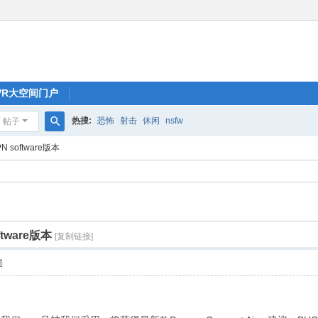
oVR大空间门户
热搜:
恐怖
射击
休闲
nsfw
帖子
搜
N software版本
索
ftware版本
[复制链接]
层