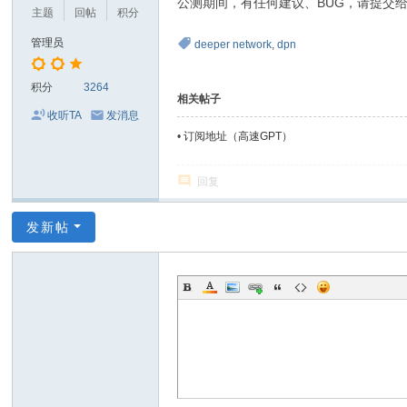
公测期间，有任何建议、BUG，请提交给我们
主题
回帖
积分
头
管理员
deeper network
,
dpn
积分
3264
相关帖子
收听TA
发消息
•
订阅地址（高速GPT）
回复
发新帖