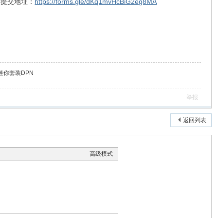
UG提交地址：
https://forms.gle/dKq1mvHcBiG2eg8MA
接迷你套装DPN
举报
返回列表
高级模式