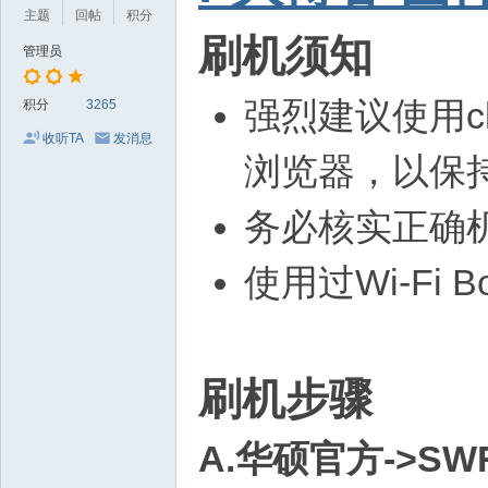
主题
回帖
积分
头
刷机须知
管理员
强烈建议使用ch
积分
3265
收听TA
发消息
浏览器，以保
务必核实正确
使用过Wi-Fi
刷机步骤
A.华硕官方->SW