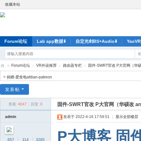
收藏本站
Forum论坛
Lab app数据⬇️
自定光剑BS+Audio⬇️
Yao
»
Forum论坛
›
VR外设推荐
›
路由器专栏
›
固件-SWRT官改 P大官网（华硕改 a
ya
捐赠-爱发电afdian-patreon
o
发新帖
V
R-
固件-SWRT官改 P大官网（华硕改 arr
查看:
4047
|
回复:
0
元
admin
发表于 2022-4-16 17:59:51
|
显示全部楼层
宇
宙
P大博客 固
尽
657
114
3265