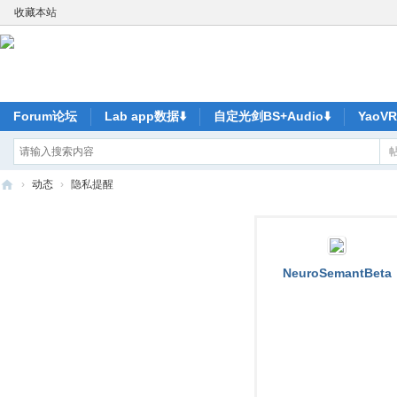
收藏本站
Forum论坛
Lab app数据⬇️
自定光剑BS+Audio⬇️
Yao
›
动态
›
隐私提醒
ya
o
V
NeuroSemantBeta
R-
元
宇
宙
尽