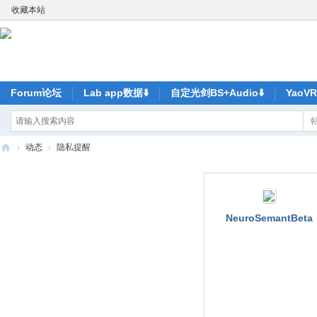
收藏本站
Forum论坛
Lab app数据⬇️
自定光剑BS+Audio⬇️
Yao
›
动态
›
隐私提醒
ya
o
V
NeuroSemantBeta
R-
元
宇
宙
尽