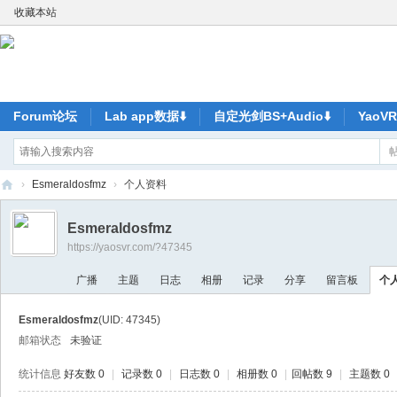
收藏本站
Forum论坛
Lab app数据⬇️
自定光剑BS+Audio⬇️
Yao
›
Esmeraldosfmz
›
个人资料
ya
Esmeraldosfmz
o
https://yaosvr.com/?47345
V
广播
主题
日志
相册
记录
分享
留言板
个
R-
元
Esmeraldosfmz
(UID: 47345)
宇
邮箱状态
未验证
宙
统计信息
好友数 0
|
记录数 0
|
日志数 0
|
相册数 0
|
回帖数 9
|
主题数 0
尽