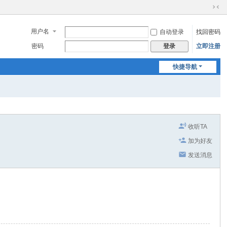
切
换
用户名
自动登录
找回密码
到
窄
密码
立即注册
登录
版
快捷导航
收听TA
加为好友
发送消息