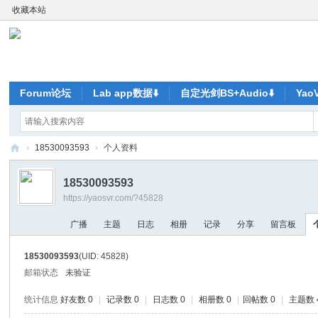
收藏本站
Forum论坛
Lab app数据⬇️
自定光剑BS+Audio⬇️
Ya
›
18530093593
›
个人资料
ya
18530093593
o
https://yaosvr.com/?45828
V
广播
主题
日志
相册
记录
分享
留言板
R-
元
18530093593
(UID: 45828)
宇
邮箱状态
未验证
宙
统计信息
好友数 0
|
记录数 0
|
日志数 0
|
相册数 0
|
回帖数 0
|
主题数 
尽