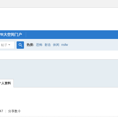
oVR大空间门户
热搜:
恐怖
射击
休闲
nsfw
帖子
搜
索
个人资料
47
|
分享数 0