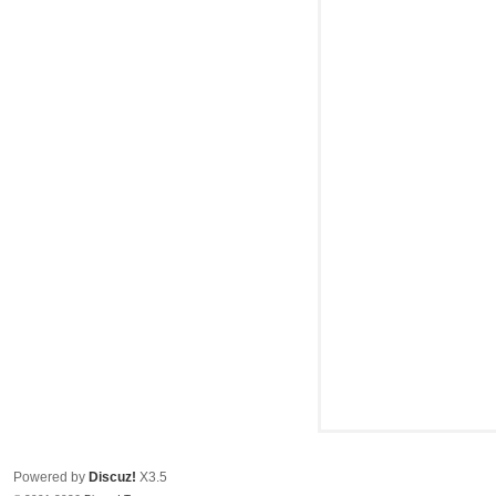
头
Powered by
Discuz!
X3.5