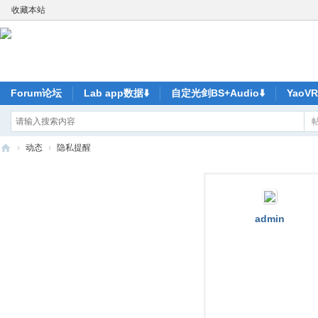
收藏本站
Forum论坛
Lab app数据⬇️
自定光剑BS+Audio⬇️
Yao
›
动态
›
隐私提醒
ya
o
V
admin
R-
元
宇
宙
尽