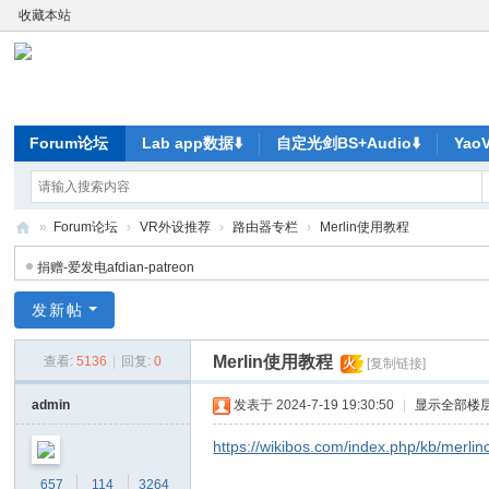
收藏本站
Forum论坛
Lab app数据⬇️
自定光剑BS+Audio⬇️
Ya
»
Forum论坛
›
VR外设推荐
›
路由器专栏
›
Merlin使用教程
ya
捐赠-爱发电afdian-patreon
o
发新帖
V
R-
Merlin使用教程
查看:
5136
|
回复:
0
火
[复制链接]
元
admin
发表于 2024-7-19 19:30:50
|
显示全部楼
宇
https://wikibos.com/index.php/kb/merlin
宙
尽
657
114
3264