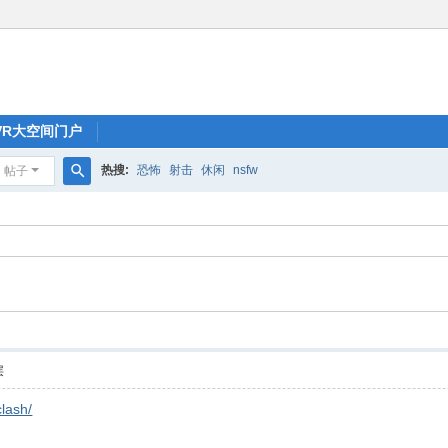
oVR大空间门户
热搜:
恐怖
射击
休闲
nsfw
帖子
搜
索
层
clash/