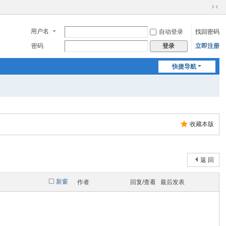
切
换
用户名
自动登录
找回密码
到
窄
密码
立即注册
登录
版
快捷导航
收藏本版
返 回
新窗
作者
回复/查看
最后发表