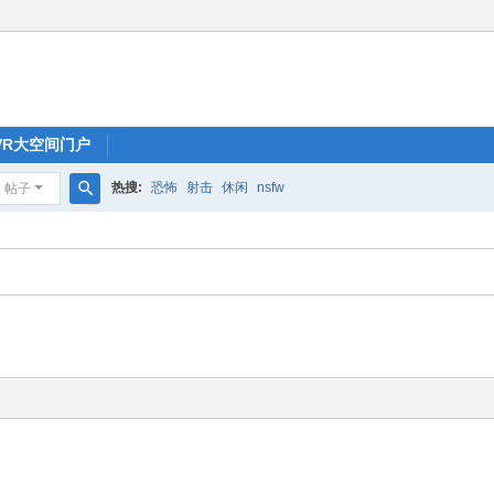
oVR大空间门户
热搜:
恐怖
射击
休闲
nsfw
帖子
搜
索