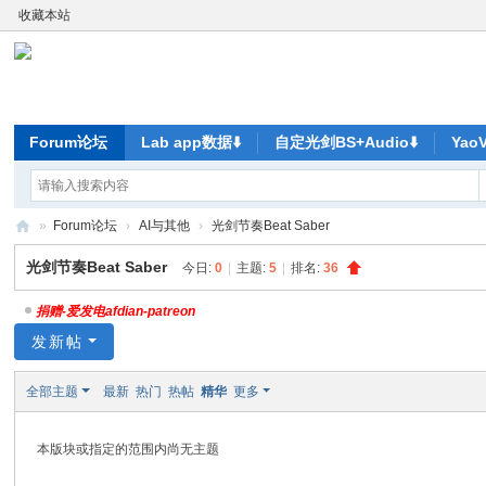
收藏本站
Forum论坛
Lab app数据⬇️
自定光剑BS+Audio⬇️
Ya
»
Forum论坛
›
AI与其他
›
光剑节奏Beat Saber
ya
光剑节奏Beat Saber
今日:
0
|
主题:
5
|
排名:
36
o
捐赠-爱发电afdian-patreon
V
发新帖
R-
元
全部主题
最新
热门
热帖
精华
更多
宇
宙
本版块或指定的范围内尚无主题
尽